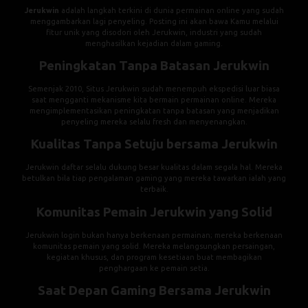
Jerukwin
adalah langkah terkini di dunia permainan online yang sudah
menggambarkan lagi penyeling. Posting ini akan bawa Kamu melalui
fitur unik yang disodori oleh Jerukwin, industri yang sudah
menghasilkan kejadian dalam gaming.
Peningkatan Tanpa Batasan Jerukwin
Semenjak 2010, Situs Jerukwin sudah menempuh ekspedisi luar biasa
saat mengganti mekanisme kita bermain permainan online. Mereka
mengimplementasikan peningkatan tanpa batasan yang menjadikan
penyeling mereka selalu fresh dan menyenangkan.
Kualitas Tanpa Setuju bersama Jerukwin
Jerukwin daftar selalu dukung besar kualitas dalam segala hal. Mereka
betulkan bila tiap pengalaman gaming yang mereka tawarkan ialah yang
terbaik.
Komunitas Pemain Jerukwin yang Solid
Jerukwin login bukan hanya berkenaan permainan; mereka berkenaan
komunitas pemain yang solid. Mereka melangsungkan persaingan,
kegiatan khusus, dan program kesetiaan buat membagikan
penghargaan ke pemain setia.
Saat Depan Gaming Bersama Jerukwin