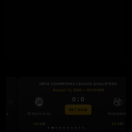
UEFA CHAMPIONS LEAGUE QUALIFIERS
August 12, 2026 — 01:30 WIB
0 : 0
Previous
Next
BET NOW
SK Sturm Graz
Fenerbahce
-0.5
0.95
0.5
0.87