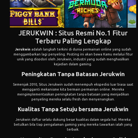
JERUKWIN : Situs Resmi No.1 Fitur
Terbaru Paling Lengkap
Jerukwin
adalah langkah terkini di dunia permainan online yang sudah
menggambarkan lagi penyeling. Posting ini akan bawa Kamu melalui fitur
unik yang disodori oleh Jerukwin, industri yang sudah menghasilkan
kejadian dalam gaming.
Peningkatan Tanpa Batasan Jerukwin
Semenjak 2010, Situs Jerukwin sudah menempuh ekspedisi luar biasa saat
mengganti mekanisme kita bermain permainan online. Mereka
mengimplementasikan peningkatan tanpa batasan yang menjadikan
penyeling mereka selalu fresh dan menyenangkan.
Kualitas Tanpa Setuju bersama Jerukwin
Jerukwin daftar selalu dukung besar kualitas dalam segala hal. Mereka
betulkan bila tiap pengalaman gaming yang mereka tawarkan ialah yang
terbaik.