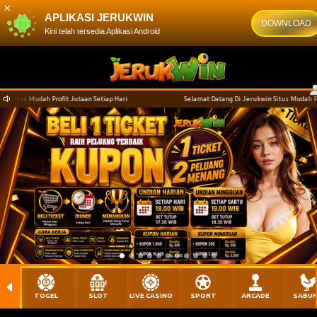
×
APLIKASI JERUKWIN
DOWNLOAD
Kini telah tersedia Aplikasi Android
us Mudah Profit Jutaan Setiap Hari
Selamat Datang Di Jerukwin Situs Mudah Profit J
TOGEL
SLOT
LIVE CASINO
SPORT
ARCADE
SABU