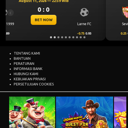
August 16, 2026 — 02:30 WIB
0 : 0
Previous
Ne
BET NOW
Sevilla
Rayo Vallecano
0.25
0.95
-0.25
0.95
TENTANG KAMI
BANTUAN
PERATURAN
INFORMASI BANK
HUBUNGI KAMI
KEBIJAKAN PRIVASI
PERSETUJUAN COOKIES