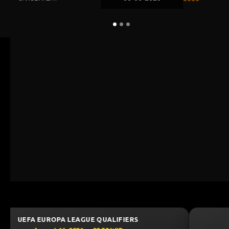
SPAIN LA LIGA