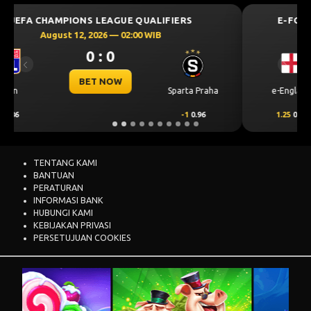
E-FOOTBALL F24 INTERNATIONAL FRIENDLY
August 7, 2026 — 04:00 WIB
0 : 0
Previous
Next
BET NOW
e-England
e-Finland
1.25
0.61
-1.25
-0.85
TENTANG KAMI
BANTUAN
PERATURAN
INFORMASI BANK
HUBUNGI KAMI
KEBIJAKAN PRIVASI
PERSETUJUAN COOKIES