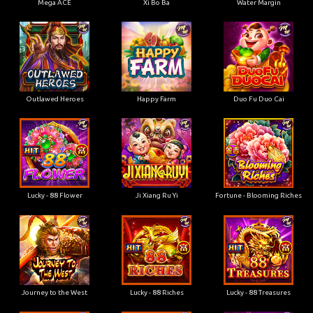
Mega ACE
Xi Bo Ba
Water Margin
Outlawed Heroes
Happy Farm
Duo Fu Duo Cai
Lucky - 88 Flower
Ji Xiang Ru Yi
Fortune - Blooming Riches
Journey to the West
Lucky - 88 Riches
Lucky - 88 Treasures