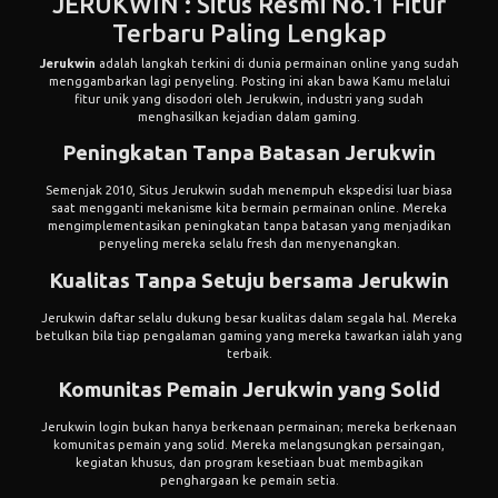
JERUKWIN : Situs Resmi No.1 Fitur
Terbaru Paling Lengkap
Jerukwin
adalah langkah terkini di dunia permainan online yang sudah
menggambarkan lagi penyeling. Posting ini akan bawa Kamu melalui
fitur unik yang disodori oleh Jerukwin, industri yang sudah
menghasilkan kejadian dalam gaming.
Peningkatan Tanpa Batasan Jerukwin
Semenjak 2010, Situs Jerukwin sudah menempuh ekspedisi luar biasa
saat mengganti mekanisme kita bermain permainan online. Mereka
mengimplementasikan peningkatan tanpa batasan yang menjadikan
penyeling mereka selalu fresh dan menyenangkan.
Kualitas Tanpa Setuju bersama Jerukwin
Jerukwin daftar selalu dukung besar kualitas dalam segala hal. Mereka
betulkan bila tiap pengalaman gaming yang mereka tawarkan ialah yang
terbaik.
Komunitas Pemain Jerukwin yang Solid
Jerukwin login bukan hanya berkenaan permainan; mereka berkenaan
komunitas pemain yang solid. Mereka melangsungkan persaingan,
kegiatan khusus, dan program kesetiaan buat membagikan
penghargaan ke pemain setia.