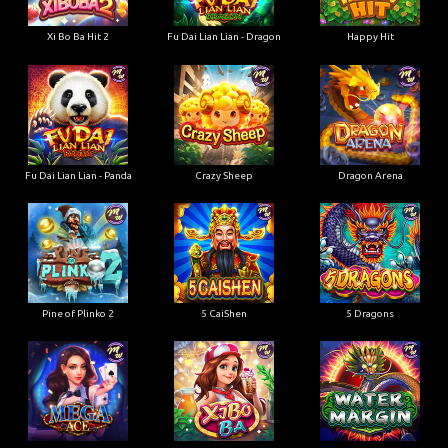
Xi Bo Ba Hit 2
Fu Dai Lian Lian - Dragon
Happy Hit
Fu Dai Lian Lian - Panda
Crazy Sheep
Dragon Arena
Pine of Plinko 2
5 CaiShen
5 Dragons