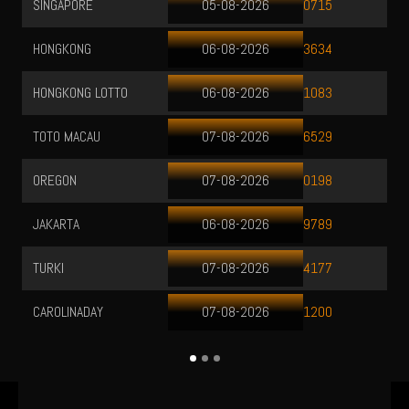
LIBANON
06-08-2026
9557
JEPANG
06-08-2026
2546
KAMBOJA
06-08-2026
2402
TAIWAN
06-08-2026
4587
YORDANIA
06-08-2026
0058
CHICAGODAY
06-08-2026
6981
TASMANIA 06
07-08-2026
8271
TASMANIA 10
06-08-2026
2366