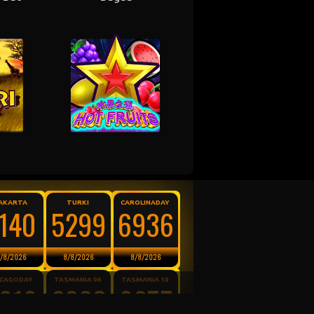
at
Hot Fruits
AKARTA
TURKI
CAROLINADAY
140
5299
6936
/8/2026
8/8/2026
8/8/2026
ICAGODAY
TASMANIA 06
TASMANIA 10
918
2663
8255
ess
Maya Ways