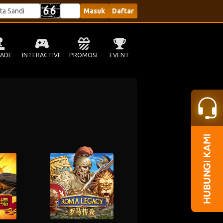
fit Jutaan Setiap Hari
Masuk
Daftar
ADE
INTERACTIVE
PROMOSI
EVENT