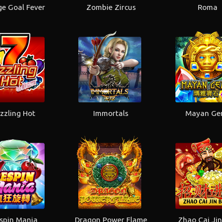
e Goal Fever
Zombie Zircus
Roma
izzling Hot
Immortals
Mayan Ge
spin Mania
Dragon Power Flame
Zhao Cai Ji