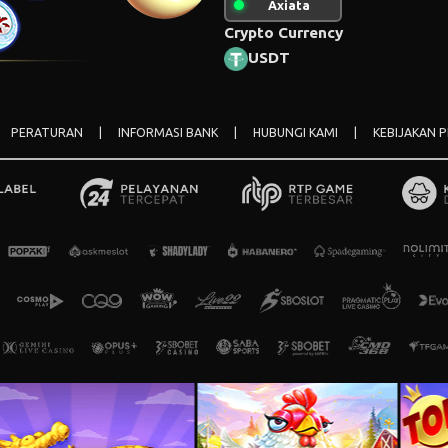
Axiata
Inca
Ramesses Relics
Winds of We
Crypto Currency
USDT
PERATURAN
|
INFORMASI BANK
|
HUBUNGI KAMI
|
KEBIJAKAN P
ire Temple
World of Emoji
Carnaval Do
e of Fortune
Hawaii Vacay
Christmas 