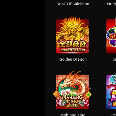
Book Of Suleiman
Nudg
Golden Dragon
S
Mahjong King
Re