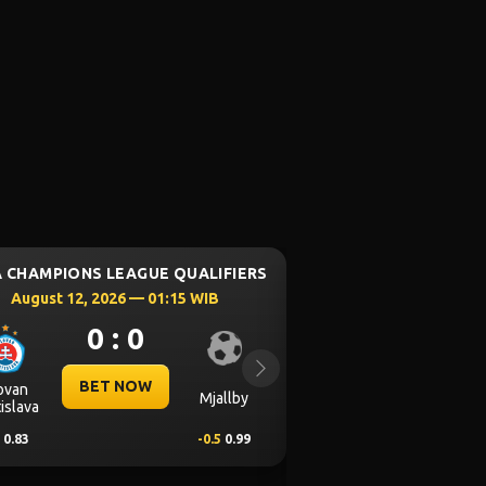
/8/2026
8/8/2026
8/8/2026
TO WUHAN
MALAYSIA
QATAR
280
7218
3158
/8/2026
7/8/2026
7/8/2026
xe AI
Fortune Crown AI
FOOTBALL F24 INTERNATIONAL
FRIENDLY
August 8, 2026 — 12:45 WIB
2 : 0
Next
BET NOW
rance
e-Wales
5
0.59
-1.25
-0.83
old And
Dragon Ball