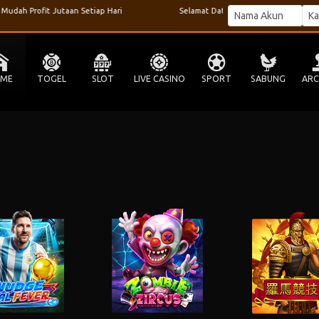
Profit Jutaan Setiap Hari
Selamat Datang Di Jerukwin Situs Mudah Pro
ME
TOGEL
SLOT
LIVE CASINO
SPORT
SABUNG
ARC