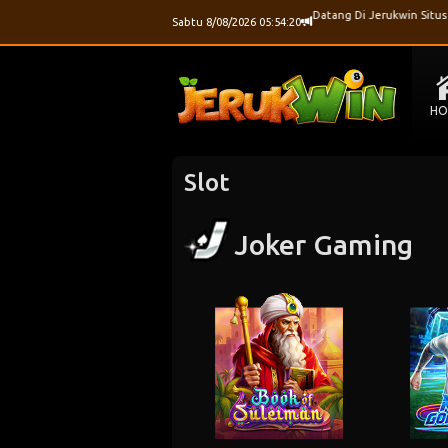
Selamat Datang Di Jerukwin Situs Mudah 
Sabtu 8/08/2026 05:54:22
HO
Slot
Joker Gaming