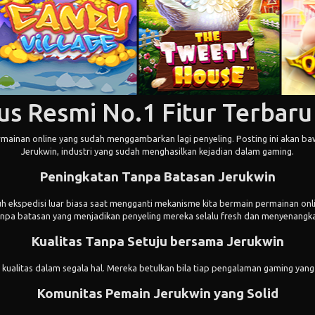
us Resmi No.1 Fitur Terbaru
ermainan online yang sudah menggambarkan lagi penyeling. Posting ini akan baw
ull Street
Wild Watermelon
Trick Or Tr
Jerukwin, industri yang sudah menghasilkan kejadian dalam gaming.
Peningkatan Tanpa Batasan Jerukwin
h ekspedisi luar biasa saat mengganti mekanisme kita bermain permainan on
npa batasan yang menjadikan penyeling mereka selalu fresh dan menyenangk
Kualitas Tanpa Setuju bersama Jerukwin
 kualitas dalam segala hal. Mereka betulkan bila tiap pengalaman gaming yang
Komunitas Pemain Jerukwin yang Solid
ains Treasure
Captain's Treasure
Witch's B