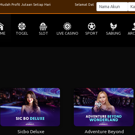
ofit Jutaan Setiap Hari
Selamat Datang Di Jerukwin Situs Mudah Profi
ME
TOGEL
SLOT
LIVE CASINO
SPORT
SABUNG
ARC
Sicbo Deluxe
Adventure Beyond