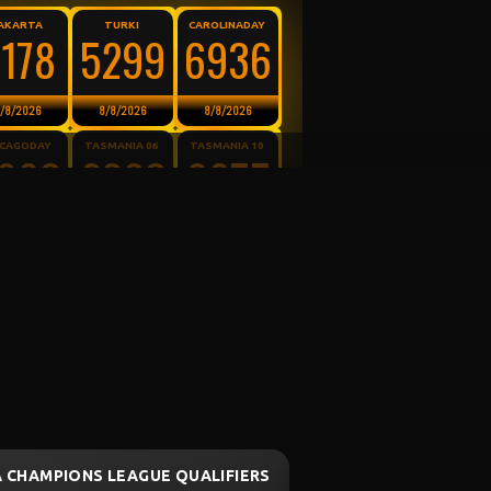
AKARTA
TURKI
CAROLINADAY
178
5299
6936
/8/2026
8/8/2026
8/8/2026
ICAGODAY
TASMANIA 06
TASMANIA 10
983
2663
8255
/8/2026
8/8/2026
8/8/2026
TO WUHAN
MALAYSIA
QATAR
454
6851
5256
/8/2026
8/8/2026
8/8/2026
A CHAMPIONS LEAGUE QUALIFIERS