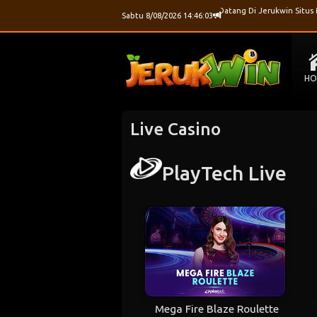
Selamat Datang Di Jerukwin Situs Mudah Pr
Sabtu 8/08/2026 14:46:05
HO
Live Casino
PlayTech Live
Mega Fire Blaze Roulette