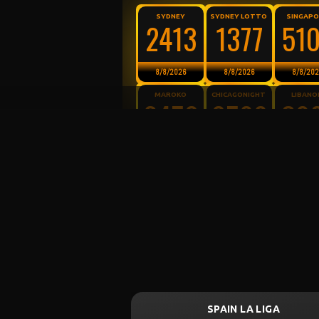
SYDNEY
SYDNEY LOTTO
SINGAP
2413
1377
51
8/8/2026
8/8/2026
8/8/20
MAROKO
CHICAGONIGHT
LIBAN
6450
0588
39
8/8/2026
8/8/2026
8/8/20
TASMANIA 13
TASMANIA 16
FUJIAN 
1127
6773
27
8/8/2026
8/8/2026
8/8/20
UEFA CHAMPIONS LEAGUE QUALIF