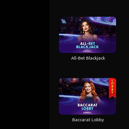
All-Bet Blackjack
Baccarat Lobby