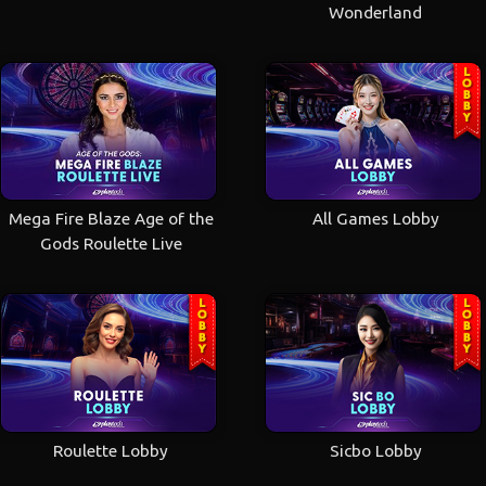
Wonderland
Mega Fire Blaze Age of the
All Games Lobby
Gods Roulette Live
Roulette Lobby
Sicbo Lobby