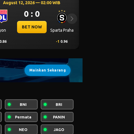
August 11, 2026 — 22:59 WIB
0 : 0
Next
BET NOW
Union Saint-
 Glimt
Gilloise
5
0.88
-0.75
0.94
Mainkan Sekarang
BNI
BRI
Permata
PANIN
NEO
JAGO