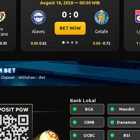
August 12, 2026 — 01:15 WIB
0 : 0
BET NOW
Slovan
bahce
Mjallby
Bodo
Bratislava
.87
0.5
0.83
-0.5
0.99
0.7
M BET
Deposit
Withdraw
Bet
Bank Lokal
BCA
Mandiri
CIMB
Danamon
OCBC
BSI