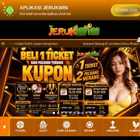
×
APLIKASI JERUKWIN
DOWNLOAD
Kini telah tersedia Aplikasi Android
itus Mudah Profit Jutaan Setiap Hari
Selamat Datang Di Jerukwin Situs Mudah Profit 
TOGEL
SLOT
LIVE CASINO
SPORT
ARCADE
SABU