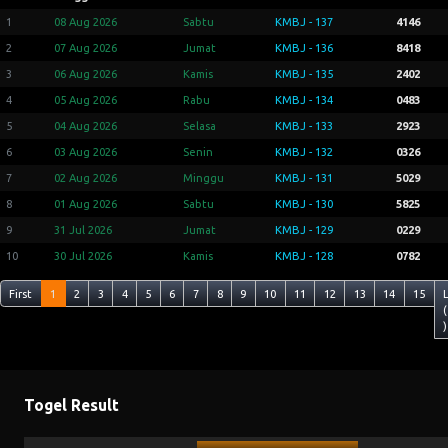
1
08 Aug 2026
Sabtu
KMBJ - 137
4146
2
07 Aug 2026
Jumat
KMBJ - 136
8418
3
06 Aug 2026
Kamis
KMBJ - 135
2402
4
05 Aug 2026
Rabu
KMBJ - 134
0483
5
04 Aug 2026
Selasa
KMBJ - 133
2923
6
03 Aug 2026
Senin
KMBJ - 132
0326
7
02 Aug 2026
Minggu
KMBJ - 131
5029
8
01 Aug 2026
Sabtu
KMBJ - 130
5825
9
31 Jul 2026
Jumat
KMBJ - 129
0229
10
30 Jul 2026
Kamis
KMBJ - 128
0782
First
1
2
3
4
5
6
7
8
9
10
11
12
13
14
15
(
)
Togel Result