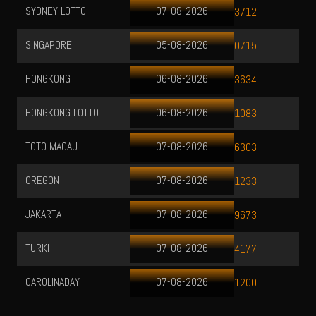
SYDNEY LOTTO
07-08-2026
3712
SINGAPORE
05-08-2026
0715
HONGKONG
06-08-2026
3634
HONGKONG LOTTO
06-08-2026
1083
TOTO MACAU
07-08-2026
6303
OREGON
07-08-2026
1233
JAKARTA
07-08-2026
9673
TURKI
07-08-2026
4177
CAROLINADAY
07-08-2026
1200