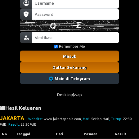
Remember Me
Masuk
Daftar Sekarang
Main di Telegram
Desktop
Wap
Hasil Keluaran
JAKARTA
Website:
www.jakartapools.com
, Hari:
Setiap Hari
, Tutup:
22:30
WIB
, Result:
23:30 WIB
No
Tanggal
Hari
Pasaran
Result