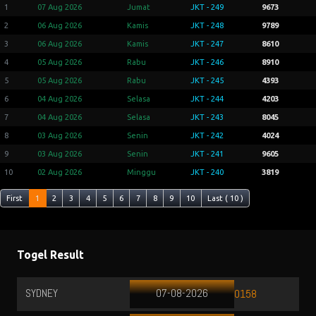
1
07 Aug 2026
Jumat
JKT - 249
9673
2
06 Aug 2026
Kamis
JKT - 248
9789
3
06 Aug 2026
Kamis
JKT - 247
8610
4
05 Aug 2026
Rabu
JKT - 246
8910
5
05 Aug 2026
Rabu
JKT - 245
4393
6
04 Aug 2026
Selasa
JKT - 244
4203
7
04 Aug 2026
Selasa
JKT - 243
8045
8
03 Aug 2026
Senin
JKT - 242
4024
9
03 Aug 2026
Senin
JKT - 241
9605
10
02 Aug 2026
Minggu
JKT - 240
3819
First
1
2
3
4
5
6
7
8
9
10
Last ( 10 )
Togel Result
SYDNEY
07-08-2026
0158