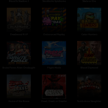
Blood & Shadow 2
Stockholm Syndrome
Skate or Die
Deadwood R.I.P
Outsourced Payday
Gator Hunters
Brute Force: Alien Onslaught
Flight Mode
Blood Diamond
Home of the Brave
Dead, Dead, or Deader
Tombstone Slaughter