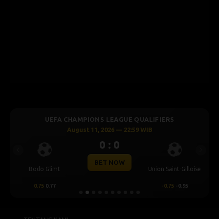
UEFA CHAMPIONS LEAGUE QUALIFIERS
August 11, 2026 — 22:59 WIB
0 : 0
Previous
Next
BET NOW
Bodo Glimt
Union Saint-Gilloise
0.75
0.77
-0.75
-0.95