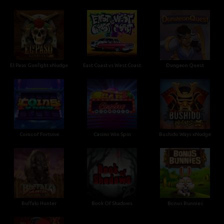
El Paso Gunfight xNudge
East Coast vs West Coast
Dungeon Quest
Coins of Fortune
Casino Win Spin
Bushido Ways xNudge
Buffalo Hunter
Book Of Shadows
Bonus Bunnies