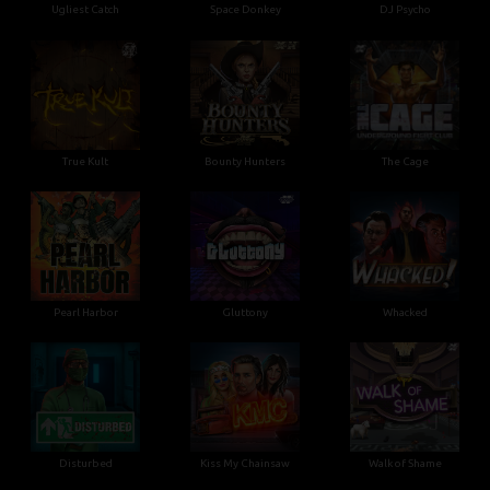
Ugliest Catch
Space Donkey
DJ Psycho
True Kult
Bounty Hunters
The Cage
Pearl Harbor
Gluttony
Whacked
Disturbed
Kiss My Chainsaw
Walk of Shame