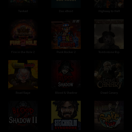
Tanked
Das xBoot
Highway to Hell
Fire in the Hole 2
Punk Rocker 2
Tombstone Rip
Road Rage
Blood & Shadow
Dead Canary