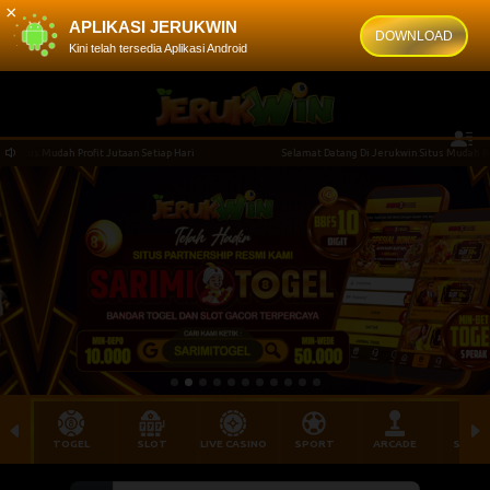
×
APLIKASI JERUKWIN
DOWNLOAD
Kini telah tersedia Aplikasi Android
Setiap Hari
Selamat Datang Di Jerukwin Situs Mudah Profit Jutaan Setiap Hari
TOGEL
SLOT
LIVE CASINO
SPORT
ARCADE
SABU