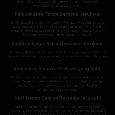
fitur unik yang disodori oleh Jerukwin, industri yang sudah
menghasilkan kejadian dalam gaming.
Peningkatan Tanpa Batasan Jerukwin
Semenjak 2010, Situs Jerukwin sudah menempuh ekspedisi luar biasa
saat mengganti mekanisme kita bermain permainan online. Mereka
mengimplementasikan peningkatan tanpa batasan yang menjadikan
penyeling mereka selalu fresh dan menyenangkan.
Kualitas Tanpa Setuju bersama Jerukwin
Jerukwin daftar selalu dukung besar kualitas dalam segala hal. Mereka
betulkan bila tiap pengalaman gaming yang mereka tawarkan ialah yang
terbaik.
Komunitas Pemain Jerukwin yang Solid
Jerukwin login bukan hanya berkenaan permainan; mereka berkenaan
komunitas pemain yang solid. Mereka melangsungkan persaingan,
kegiatan khusus, dan program kesetiaan buat membagikan
penghargaan ke pemain setia.
Saat Depan Gaming Bersama Jerukwin
Industri permainan online terus tumbuh, dan Jerukwin siap buat
mengetuai masa mendatangnya. Dengan ide buat melaunching makin
banyak permainan dan terus tambah pengalaman pemain, Jerukwin dan