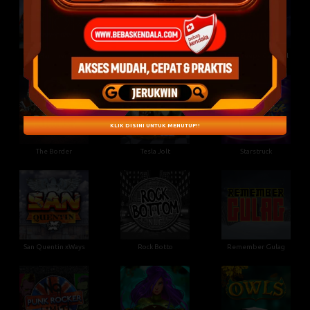
Thor Hammer Time
The Rave
The Creepy Carnival
KLIK DISINI UNTUK MENUTUP!!
The Border
Tesla Jolt
Starstruck
San Quentin xWays
Rock Botto
Remember Gulag