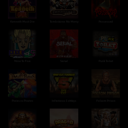
Kenneth Must Die
Tombstone: No Mercy
Possessed
Nine To Five
Serial
Punk Toilet
Pixies vs Pirates
Infectious 5 xWays
Folsom Prison