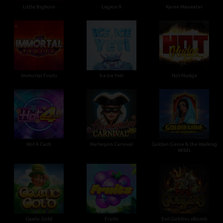
Little Bighorn
Legion X
Karen Maneater
Immortal Fruits
Ice Ice Yeti
Hot Nudge
Hot 4 Cash
Harlequin Carnival
Golden Genie & the Walking
Wilds
Gaelic Gold
Fruits
Evil Goblins xBomb