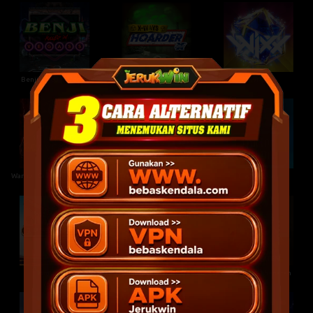
Benji Killed In Vegas
xWays Hoarder xSplit
WiXX
Warrior Graveyard xNudge
True Grit Redemption
Tractor Beam
Tombstone
Tomb of Nefertiti
Tomb Of Akhenaten