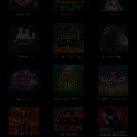
Punk Rocker
Poison Eve
Owls
Oktoberfest
Monkeys Gold xPays
Misery Mining
Milky Ways
Mayan Magic Wildfire
Manhattan Goes Wild