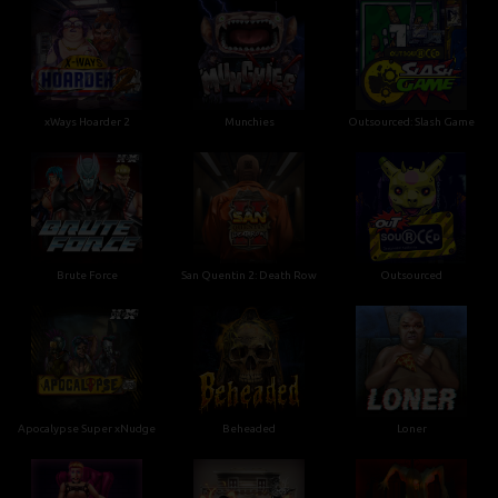
xWays Hoarder 2
Munchies
Outsourced: Slash Game
Brute Force
San Quentin 2: Death Row
Outsourced
Apocalypse Super xNudge
Beheaded
Loner