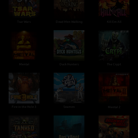
Tsar Wars
Dead Men Walking
Kill Em All
Mental
Duck Hunters
The Crypt
Fire in the Hole 3
Seamen
Mental 2