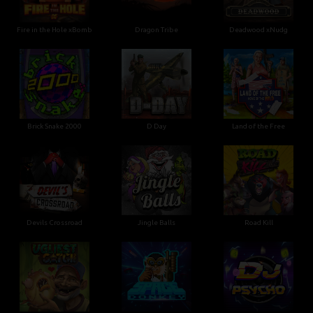
Fire in the Hole xBomb
Dragon Tribe
Deadwood xNudg
Brick Snake 2000
D Day
Land of the Free
Devils Crossroad
Jingle Balls
Road Kill